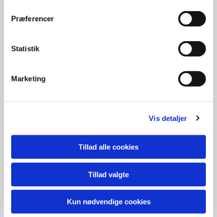
Årsberetning for Metodistkirkens Sociale
Præferencer
Arbejde for 2021 -
download pdf
Årsberetning for Metodistkirkens Sociale
Statistik
Arbejde for 2022 -
download pdf
Årsberetning for Metodistkirkens Sociale
Marketing
Arbejde for 2023 -
download pdf
Årsberetning for Metodistkirkens Sociale
Vis detaljer
Arbejde for 2024 -
download pdf
Årsberetning for Metodistkirkens Sociale
Tillad alle cookies
Arbejde for 2025 -
download pdf
Tillad valgte
Kun nødvendige cookies