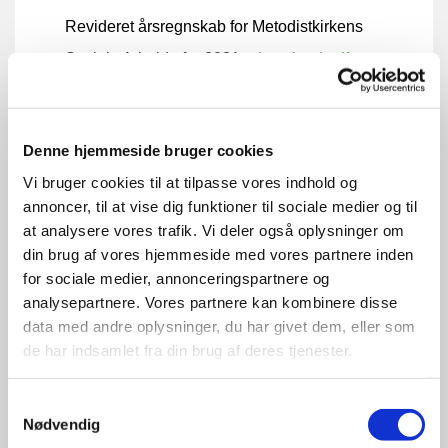
Revideret årsregnskab for Metodistkirkens
Sociale Arbejde for 2021 -
download pdf
Revideret årsregnskab for Metodistkirkens
Sociale Arbejde for 2022 -
download pdf
Denne hjemmeside bruger cookies
Revideret årsregnskab for Metodistkirkens
Vi bruger cookies til at tilpasse vores indhold og
Sociale Arbejde for 2023 -
download pdf
annoncer, til at vise dig funktioner til sociale medier og til
at analysere vores trafik. Vi deler også oplysninger om
Revideret årsregnskab for Metodistkirkens
din brug af vores hjemmeside med vores partnere inden
Sociale Arbejde for 2024 -
download pdf
for sociale medier, annonceringspartnere og
analysepartnere. Vores partnere kan kombinere disse
Revideret årsregnskab for Metodistkirkens
data med andre oplysninger, du har givet dem, eller som
Sociale Arbejde for 2025 -
download pdf
de har indsamlet fra din brug af deres tjenester.
Årsberetninger
Samtykkevalg
Nødvendig