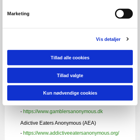
branchenævn, sikre høj troværdighed for
indsamling i Danmark. Læs mere om
Marketing
ISOBRO
.
Vis detaljer
Andre organisationer
MSA og Jerusalemskirken lægger lokaler til
Tillad alle cookies
forskellige Anonymous afdelinger - læs mere
herom på organisationernes egne
Tillad valgte
hjemmesider.
Kun nødvendige cookies
Gamblers Anonymous (GA)
-
https://www.gamblersanonymous.dk
Adictive Eaters Anonymous (AEA)
-
https://www.addictiveeatersanonymous.org/