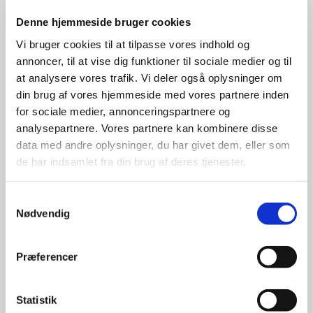
Denne hjemmeside bruger cookies
funktion i at række ud til borgere, som ofte
Vi bruger cookies til at tilpasse vores indhold og
befinder sig på grænsen til eller umiddelbart
annoncer, til at vise dig funktioner til sociale medier og til
uden for kommunens egen rækkevidde.
at analysere vores trafik. Vi deler også oplysninger om
din brug af vores hjemmeside med vores partnere inden
Medlemskab af ISOBRO
for sociale medier, annonceringspartnere og
analysepartnere. Vores partnere kan kombinere disse
MSA er desuden medlem af ISOBRO
data med andre oplysninger, du har givet dem, eller som
(Indsamlende Organisationers
de har indsamlet fra din brug af deres tjenester.
Brancheorganisation) og følger
Samtykkevalg
brancheorganisationens indsamlingsetiske
Nødvendig
retningslinjer. De Indsamlingsetiske
retningslinjer for medlemmer af ISOBRO skal
Præferencer
sammen med kommunikation, kontrol og
muligheden for at klage til ISOBROs
Statistik