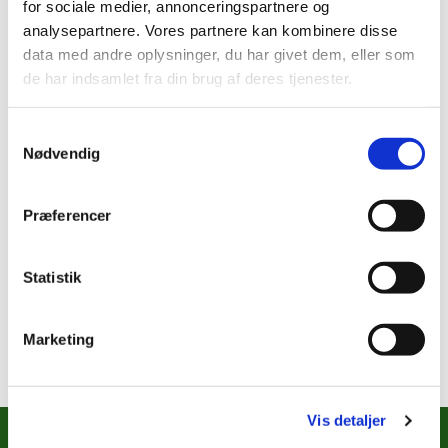
for sociale medier, annonceringspartnere og
analysepartnere. Vores partnere kan kombinere disse
data med andre oplysninger, du har givet dem, eller som
Lørdag 26. december 2026, kl. 14:00 -
de har indsamlet fra din brug af deres tjenester.
19:30
Samtykkevalg
Krypten, Stokhusgade, København
Nødvendig
Præferencer
Sportslørdag er tilbage den 16. januar 2027
Statistik
Den 9. januar 2027 er der nytårsfest (billet kræves)
Marketing
Vis detaljer