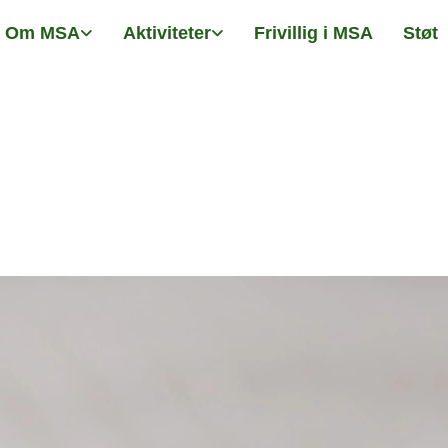
Om MSA
Aktiviteter
Frivillig i MSA
Støt