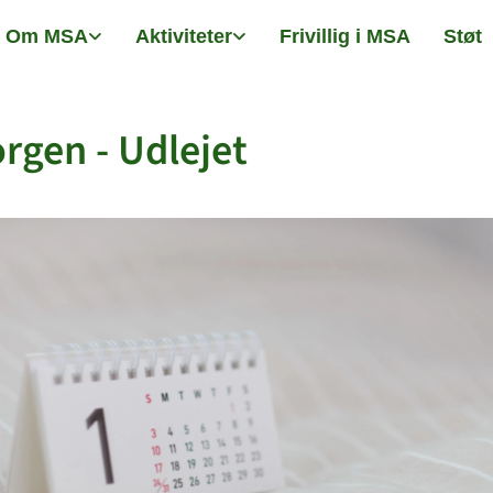
Om MSA
Aktiviteter
Frivillig i MSA
Støt
rgen - Udlejet