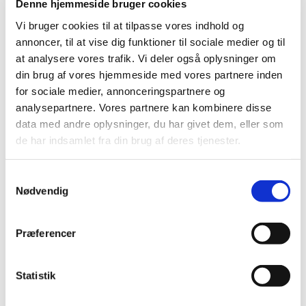
Denne hjemmeside bruger cookies
Vi bruger cookies til at tilpasse vores indhold og
annoncer, til at vise dig funktioner til sociale medier og til
27. november 2026 - 29. november 2026,
at analysere vores trafik. Vi deler også oplysninger om
kl. 16:00 - 16:00
din brug af vores hjemmeside med vores partnere inden
for sociale medier, annonceringspartnere og
Solborgen, Strandgårdsleddet 2,
analysepartnere. Vores partnere kan kombinere disse
Hønsinge Lyng, 4560 Vig
data med andre oplysninger, du har givet dem, eller som
de har indsamlet fra din brug af deres tjenester.
Samtykkevalg
Nødvendig
Præferencer
Statistik