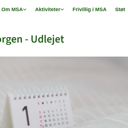
Om MSA
Aktiviteter
Frivillig i MSA
Støt
rgen - Udlejet