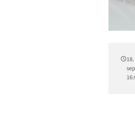
18.
sep
16: