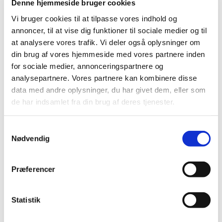
Denne hjemmeside bruger cookies
Vi bruger cookies til at tilpasse vores indhold og
annoncer, til at vise dig funktioner til sociale medier og til
28. august 2026 - 30. august 2026, kl.
at analysere vores trafik. Vi deler også oplysninger om
16:00 - 16:00
din brug af vores hjemmeside med vores partnere inden
for sociale medier, annonceringspartnere og
Solborgen, Strandgårdsleddet 2,
analysepartnere. Vores partnere kan kombinere disse
Hønsinge Lyng, 4560 Vig
data med andre oplysninger, du har givet dem, eller som
de har indsamlet fra din brug af deres tjenester.
Samtykkevalg
Nødvendig
Præferencer
Statistik