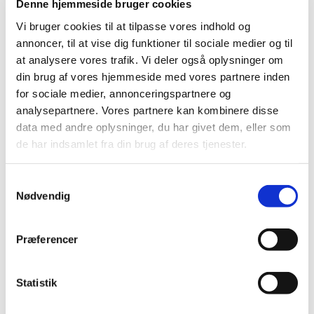
Denne hjemmeside bruger cookies
Vi bruger cookies til at tilpasse vores indhold og
annoncer, til at vise dig funktioner til sociale medier og til
14. august 2026 - 16. august 2026, kl.
at analysere vores trafik. Vi deler også oplysninger om
16:00 - 16:00
din brug af vores hjemmeside med vores partnere inden
for sociale medier, annonceringspartnere og
Solborgen, Strandgårdsleddet 2,
analysepartnere. Vores partnere kan kombinere disse
Hønsinge Lyng, 4560 Vig
data med andre oplysninger, du har givet dem, eller som
de har indsamlet fra din brug af deres tjenester.
Samtykkevalg
Nødvendig
Præferencer
Statistik