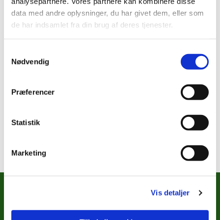
analysepartnere. Vores partnere kan kombinere disse
data med andre oplysninger, du har givet dem, eller som
de har indsamlet fra din brug af deres tjenester.
Fredag 25. september 2026, kl. 17:30 -
20:00
Samtykkevalg
Nødvendig
Krypten, Stokhusgade, København
Præferencer
Statistik
Brætspil
Marketing
Vis detaljer
METODISTKIRKENS SOCIALE
ARBEJDE