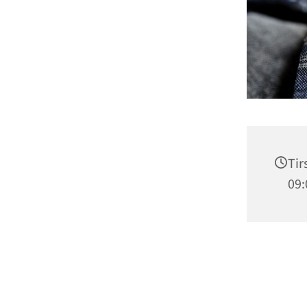
Tir
09: