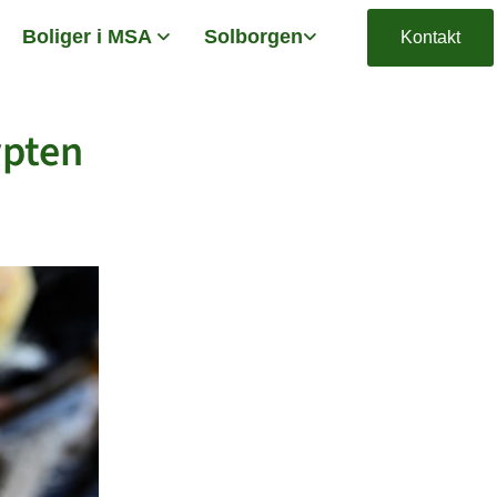
Boliger i MSA
Solborgen
Kontakt
ypten