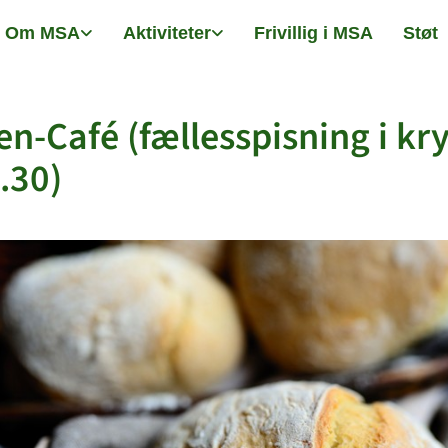
Om MSA
Aktiviteter
Frivillig i MSA
Støt
n-Café (fællesspisning i kr
1.30)