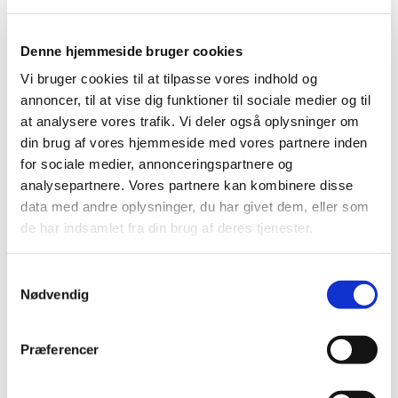
Denne hjemmeside bruger cookies
Vi bruger cookies til at tilpasse vores indhold og
Tirsdag 26. januar 2027, kl. 09:00 - 11:30
annoncer, til at vise dig funktioner til sociale medier og til
at analysere vores trafik. Vi deler også oplysninger om
Cafe, Rigensgade 21, 1316 København K
din brug af vores hjemmeside med vores partnere inden
for sociale medier, annonceringspartnere og
analysepartnere. Vores partnere kan kombinere disse
data med andre oplysninger, du har givet dem, eller som
de har indsamlet fra din brug af deres tjenester.
Caféen er åben kl. 9.00-11.30
Dørene til Fællesspisning i Krypten åbner kl. 11.30
Samtykkevalg
Nødvendig
Præferencer