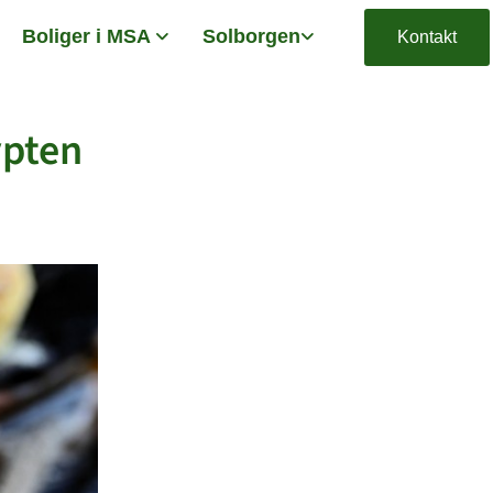
Boliger i MSA
Solborgen
Kontakt
ypten