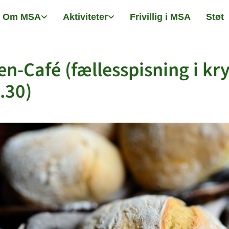
Om MSA
Aktiviteter
Frivillig i MSA
Støt
n-Café (fællesspisning i kr
1.30)