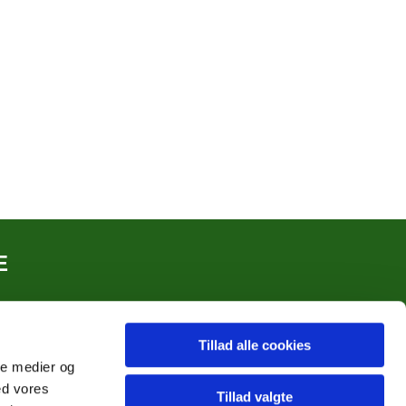
E
Tillad alle cookies
ale medier og
ed vores
Tillad valgte