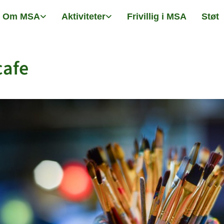
Om MSA
Aktiviteter
Frivillig i MSA
Støt
cafe