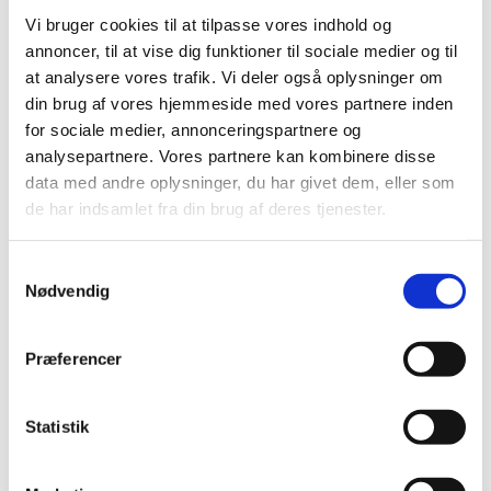
Vi bruger cookies til at tilpasse vores indhold og
annoncer, til at vise dig funktioner til sociale medier og til
Onsdag 2. december 2026, kl. 16:00 -
at analysere vores trafik. Vi deler også oplysninger om
19:00
din brug af vores hjemmeside med vores partnere inden
for sociale medier, annonceringspartnere og
analysepartnere. Vores partnere kan kombinere disse
Cafe, Rigensgade 21, 1316 København K
data med andre oplysninger, du har givet dem, eller som
de har indsamlet fra din brug af deres tjenester.
Samtykkevalg
Nødvendig
Præferencer
Statistik