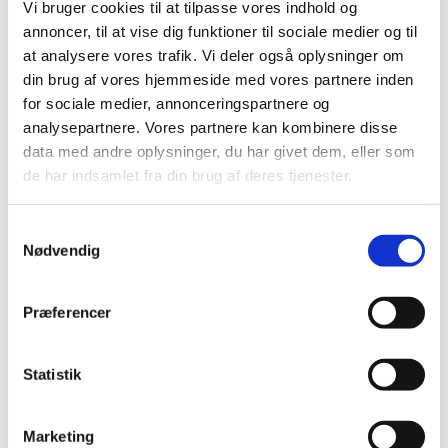
Vi bruger cookies til at tilpasse vores indhold og
annoncer, til at vise dig funktioner til sociale medier og til
at analysere vores trafik. Vi deler også oplysninger om
Onsdag 7. oktober 2026, kl. 16:00 - 19:00
din brug af vores hjemmeside med vores partnere inden
for sociale medier, annonceringspartnere og
Cafe, Rigensgade 21, 1316 København K
analysepartnere. Vores partnere kan kombinere disse
data med andre oplysninger, du har givet dem, eller som
de har indsamlet fra din brug af deres tjenester.
Samtykkevalg
Nødvendig
Præferencer
Statistik
Marketing