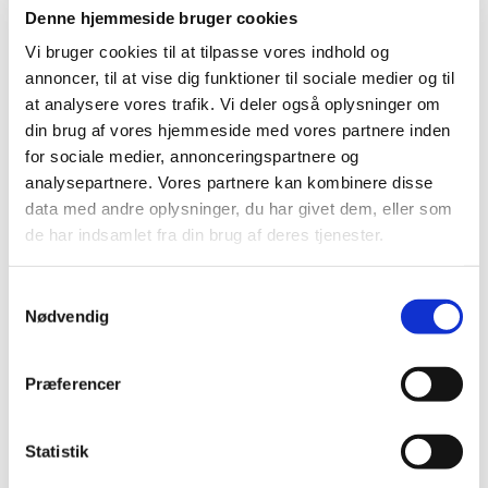
Denne hjemmeside bruger cookies
Vi bruger cookies til at tilpasse vores indhold og
Onsdag 3. marts 2027, kl. 16:00 - 19:00
annoncer, til at vise dig funktioner til sociale medier og til
at analysere vores trafik. Vi deler også oplysninger om
Cafe, Rigensgade 21, 1316 København K
din brug af vores hjemmeside med vores partnere inden
for sociale medier, annonceringspartnere og
analysepartnere. Vores partnere kan kombinere disse
data med andre oplysninger, du har givet dem, eller som
de har indsamlet fra din brug af deres tjenester.
Samtykkevalg
Nødvendig
Præferencer
Statistik