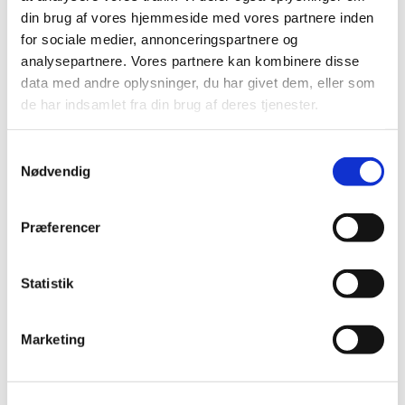
din brug af vores hjemmeside med vores partnere inden
for sociale medier, annonceringspartnere og
analysepartnere. Vores partnere kan kombinere disse
data med andre oplysninger, du har givet dem, eller som
de har indsamlet fra din brug af deres tjenester.
Samtykkevalg
Nødvendig
Hjælp en hjemløs med nye sko eller strømper
Præferencer
Vores tøjlager mangler sneakers, strømper,
joggingbukser, underbukser, jakker - særligt til mænd.
Statistik
Har du noget af ovenstående i gemmerne, modtager vi
gerne donationer.
Marketing
Kontakt Elisabeth på tlf. 48 80 77 25.