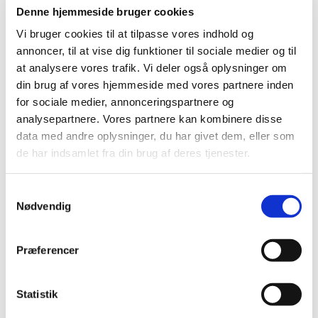
Denne hjemmeside bruger cookies
Vi bruger cookies til at tilpasse vores indhold og
Fredag 5. marts 2027, kl. 09:00 - 14:00
annoncer, til at vise dig funktioner til sociale medier og til
at analysere vores trafik. Vi deler også oplysninger om
Cafe, Rigensgade 21, 1316 København K
din brug af vores hjemmeside med vores partnere inden
for sociale medier, annonceringspartnere og
analysepartnere. Vores partnere kan kombinere disse
data med andre oplysninger, du har givet dem, eller som
de har indsamlet fra din brug af deres tjenester.
Caféen holder lukket om fredagen fra november til marts.
Samtykkevalg
Nødvendig
Præferencer
Statistik