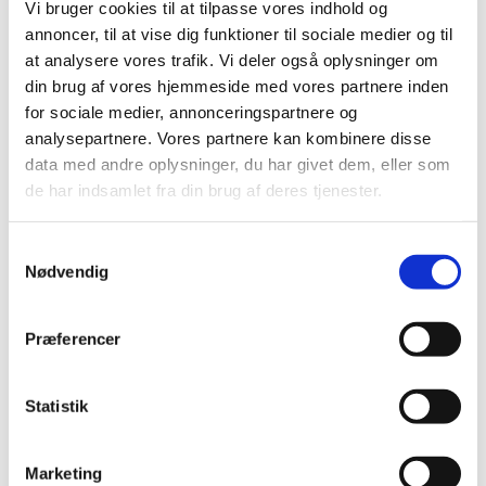
Vi bruger cookies til at tilpasse vores indhold og
annoncer, til at vise dig funktioner til sociale medier og til
at analysere vores trafik. Vi deler også oplysninger om
Torsdag 3. juni 2027, kl. 09:00 - 14:00
din brug af vores hjemmeside med vores partnere inden
for sociale medier, annonceringspartnere og
Cafe, Rigensgade 21, 1316 København K
analysepartnere. Vores partnere kan kombinere disse
data med andre oplysninger, du har givet dem, eller som
de har indsamlet fra din brug af deres tjenester.
Samtykkevalg
Nødvendig
Præferencer
Statistik
Marketing