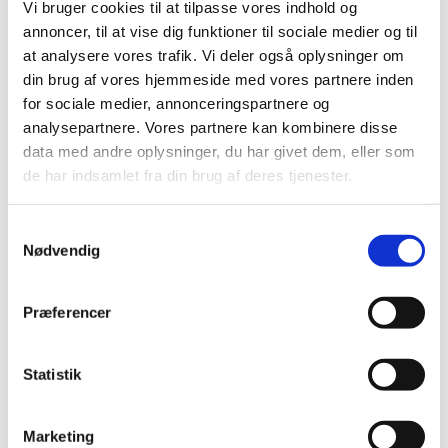
Vi bruger cookies til at tilpasse vores indhold og
annoncer, til at vise dig funktioner til sociale medier og til
at analysere vores trafik. Vi deler også oplysninger om
Onsdag 26. maj 2027, kl. 09:00 - 14:00
din brug af vores hjemmeside med vores partnere inden
for sociale medier, annonceringspartnere og
Cafe, Rigensgade 21, 1316 København K
analysepartnere. Vores partnere kan kombinere disse
data med andre oplysninger, du har givet dem, eller som
de har indsamlet fra din brug af deres tjenester.
Samtykkevalg
Nødvendig
Præferencer
Statistik
Marketing