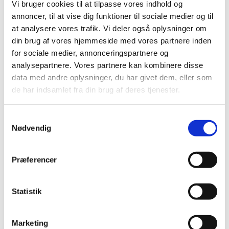
Vi bruger cookies til at tilpasse vores indhold og
annoncer, til at vise dig funktioner til sociale medier og til
at analysere vores trafik. Vi deler også oplysninger om
Fredag 21. maj 2027, kl. 09:00 - 14:00
din brug af vores hjemmeside med vores partnere inden
for sociale medier, annonceringspartnere og
Cafe, Rigensgade 21, 1316 København K
analysepartnere. Vores partnere kan kombinere disse
data med andre oplysninger, du har givet dem, eller som
de har indsamlet fra din brug af deres tjenester.
Samtykkevalg
Nødvendig
Præferencer
Statistik
Marketing