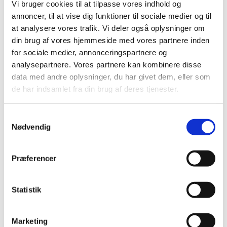
Vi bruger cookies til at tilpasse vores indhold og
annoncer, til at vise dig funktioner til sociale medier og til
at analysere vores trafik. Vi deler også oplysninger om
Onsdag 21. april 2027, kl. 09:00 - 14:00
din brug af vores hjemmeside med vores partnere inden
for sociale medier, annonceringspartnere og
Cafe, Rigensgade 21, 1316 København K
analysepartnere. Vores partnere kan kombinere disse
data med andre oplysninger, du har givet dem, eller som
de har indsamlet fra din brug af deres tjenester.
Samtykkevalg
Nødvendig
Præferencer
Statistik
Marketing