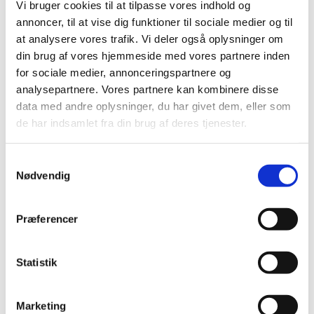
Vi bruger cookies til at tilpasse vores indhold og
annoncer, til at vise dig funktioner til sociale medier og til
at analysere vores trafik. Vi deler også oplysninger om
Mandag 15. marts 2027, kl. 09:00 - 14:00
din brug af vores hjemmeside med vores partnere inden
for sociale medier, annonceringspartnere og
Cafe, Rigensgade 21, 1316 København K
analysepartnere. Vores partnere kan kombinere disse
data med andre oplysninger, du har givet dem, eller som
de har indsamlet fra din brug af deres tjenester.
Samtykkevalg
Nødvendig
Præferencer
Statistik
Marketing