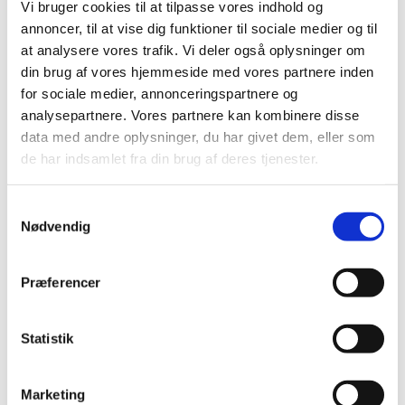
Vi bruger cookies til at tilpasse vores indhold og
annoncer, til at vise dig funktioner til sociale medier og til
at analysere vores trafik. Vi deler også oplysninger om
Onsdag 3. februar 2027, kl. 09:00 - 14:00
din brug af vores hjemmeside med vores partnere inden
for sociale medier, annonceringspartnere og
Cafe, Rigensgade 21, 1316 København K
analysepartnere. Vores partnere kan kombinere disse
data med andre oplysninger, du har givet dem, eller som
de har indsamlet fra din brug af deres tjenester.
Samtykkevalg
Nødvendig
Præferencer
Statistik
Marketing