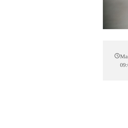
Man
09: