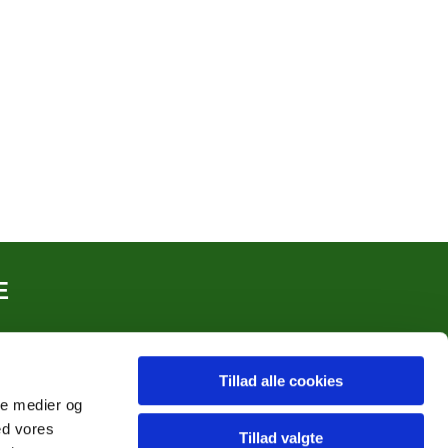
E
Tillad alle cookies
ale medier og
ed vores
Tillad valgte