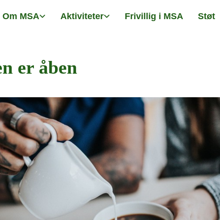
Om MSA
Aktiviteter
Frivillig i MSA
Støt
n er åben