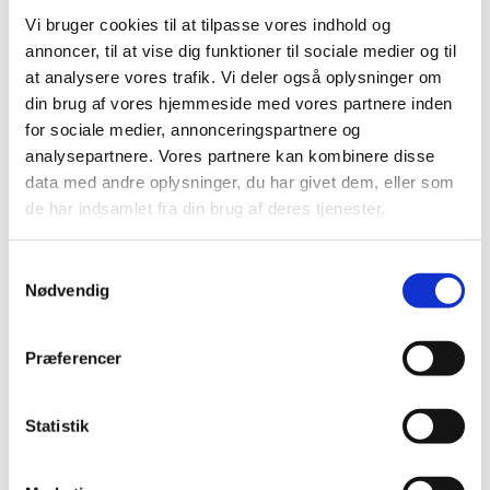
Vi bruger cookies til at tilpasse vores indhold og
annoncer, til at vise dig funktioner til sociale medier og til
Mandag 14. december 2026, kl. 09:00 -
at analysere vores trafik. Vi deler også oplysninger om
14:00
din brug af vores hjemmeside med vores partnere inden
for sociale medier, annonceringspartnere og
analysepartnere. Vores partnere kan kombinere disse
Cafe, Rigensgade 21, 1316 København K
data med andre oplysninger, du har givet dem, eller som
de har indsamlet fra din brug af deres tjenester.
Samtykkevalg
Nødvendig
Præferencer
Statistik