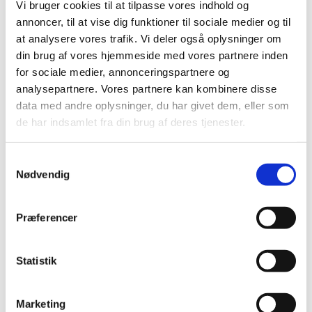
Vi bruger cookies til at tilpasse vores indhold og
annoncer, til at vise dig funktioner til sociale medier og til
at analysere vores trafik. Vi deler også oplysninger om
Tirsdag 27. oktober 2026, kl. 09:00 - 14:00
din brug af vores hjemmeside med vores partnere inden
for sociale medier, annonceringspartnere og
Cafe, Rigensgade 21, 1316 København K
analysepartnere. Vores partnere kan kombinere disse
data med andre oplysninger, du har givet dem, eller som
de har indsamlet fra din brug af deres tjenester.
Samtykkevalg
Nødvendig
Præferencer
Statistik
Marketing