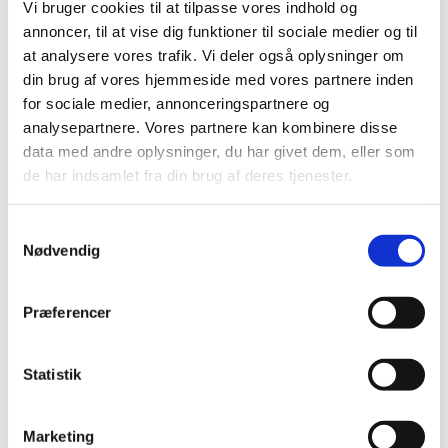
Vi bruger cookies til at tilpasse vores indhold og
annoncer, til at vise dig funktioner til sociale medier og til
at analysere vores trafik. Vi deler også oplysninger om
Tirsdag 20. oktober 2026, kl. 09:00 - 14:00
din brug af vores hjemmeside med vores partnere inden
for sociale medier, annonceringspartnere og
Cafe, Rigensgade 21, 1316 København K
analysepartnere. Vores partnere kan kombinere disse
data med andre oplysninger, du har givet dem, eller som
de har indsamlet fra din brug af deres tjenester.
Samtykkevalg
Nødvendig
Præferencer
Statistik
Marketing