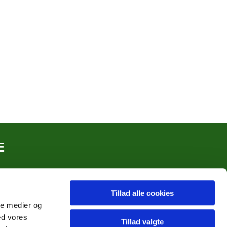
E
Tillad alle cookies
ale medier og
ed vores
Tillad valgte