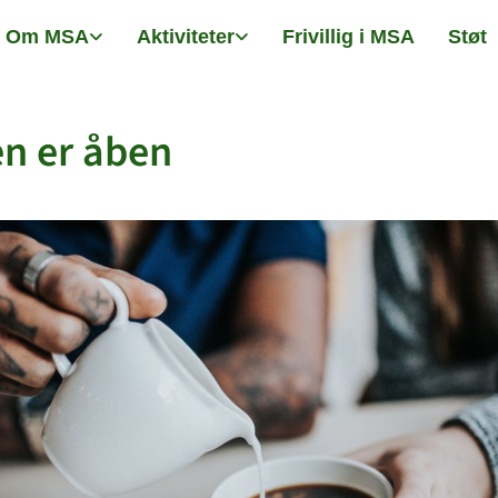
Om MSA
Aktiviteter
Frivillig i MSA
Støt
n er åben