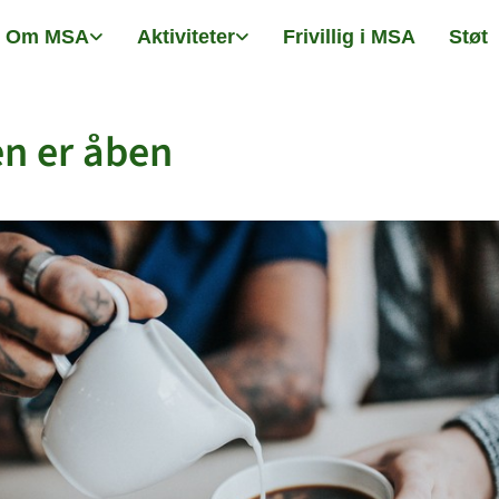
Om MSA
Aktiviteter
Frivillig i MSA
Støt
n er åben