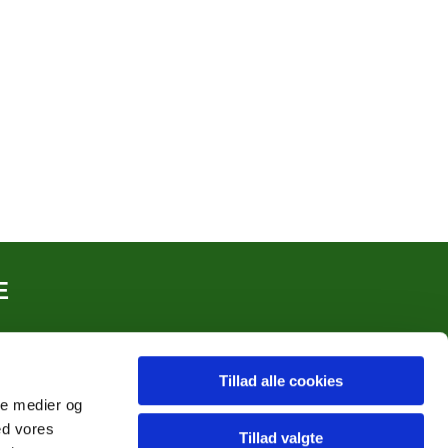
E
Tillad alle cookies
ale medier og
ed vores
Tillad valgte