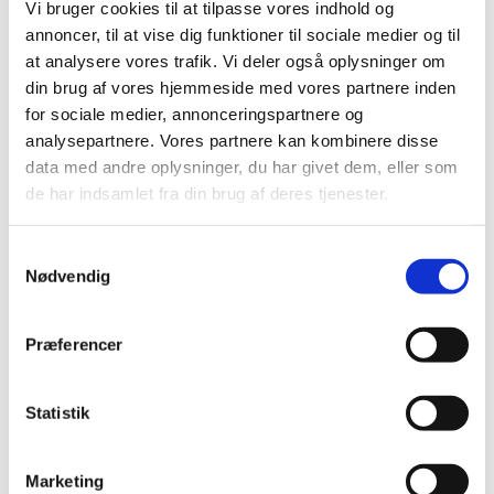
Vi bruger cookies til at tilpasse vores indhold og
annoncer, til at vise dig funktioner til sociale medier og til
at analysere vores trafik. Vi deler også oplysninger om
Onsdag 19. august 2026, kl. 09:00 - 14:00
din brug af vores hjemmeside med vores partnere inden
for sociale medier, annonceringspartnere og
Cafe, Rigensgade 21, 1316 København K
analysepartnere. Vores partnere kan kombinere disse
data med andre oplysninger, du har givet dem, eller som
de har indsamlet fra din brug af deres tjenester.
Samtykkevalg
Nødvendig
Præferencer
Statistik
Marketing