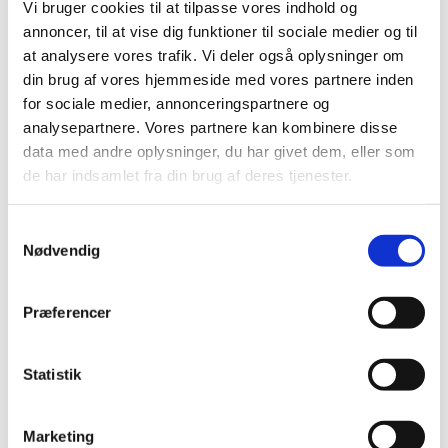
Vi bruger cookies til at tilpasse vores indhold og
annoncer, til at vise dig funktioner til sociale medier og til
at analysere vores trafik. Vi deler også oplysninger om
Fredag 24. juli 2026, kl. 09:00 - 14:00
din brug af vores hjemmeside med vores partnere inden
for sociale medier, annonceringspartnere og
Cafe, Rigensgade 21, 1316 København K
analysepartnere. Vores partnere kan kombinere disse
data med andre oplysninger, du har givet dem, eller som
de har indsamlet fra din brug af deres tjenester.
Samtykkevalg
Nødvendig
Præferencer
Statistik
Marketing