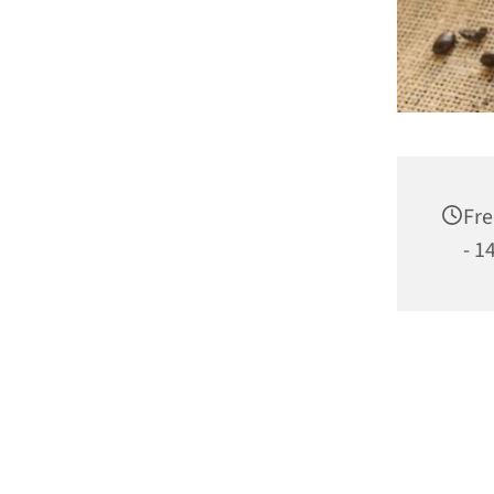
Fre
- 1