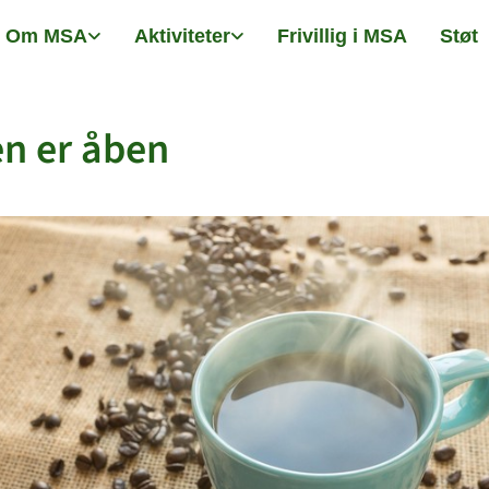
Om MSA
Aktiviteter
Frivillig i MSA
Støt
n er åben