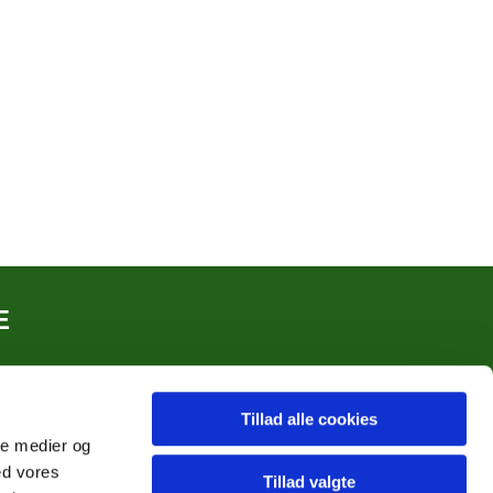
E
Tillad alle cookies
ale medier og
ed vores
Tillad valgte