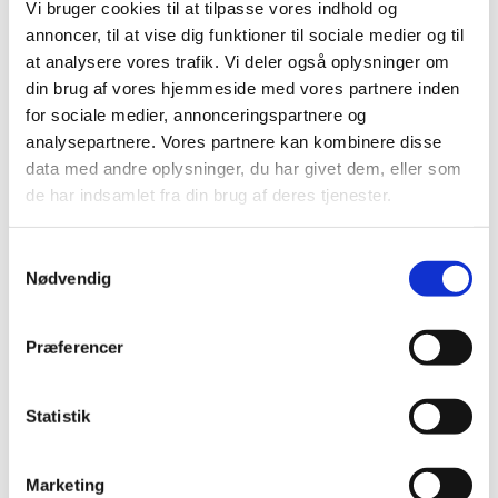
Vi bruger cookies til at tilpasse vores indhold og
annoncer, til at vise dig funktioner til sociale medier og til
at analysere vores trafik. Vi deler også oplysninger om
Mandag 13. juli 2026, kl. 09:00 - 14:00
din brug af vores hjemmeside med vores partnere inden
for sociale medier, annonceringspartnere og
Cafe, Rigensgade 21, 1316 København K
analysepartnere. Vores partnere kan kombinere disse
data med andre oplysninger, du har givet dem, eller som
de har indsamlet fra din brug af deres tjenester.
Samtykkevalg
Nødvendig
Præferencer
Statistik
Marketing