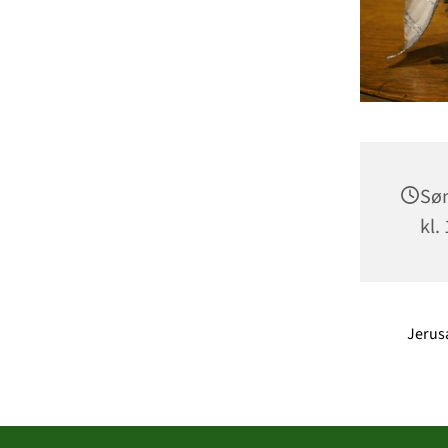
Søn
kl.
Jerusa