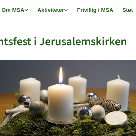
Om MSA
Aktiviteter
Frivillig i MSA
Støt
tsfest i Jerusalemskirken